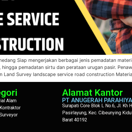
medang Siap mengerjakan berbagai jenis pemadatan material
hingga pemadatan sirtu dan perataan urugan pasir. Pena
on Land Survey landscape service road construction Materia
gori
Alamat Kantor
PT ANUGERAH PARAHIY
ial Alam
Surapati Core Blok L No.6, Jl. Kh
Kontraktor
Pasirlayung, Kec. Cibeunying Kidu
Surveyor
Barat 40192