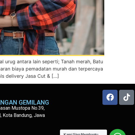
 urug antara lain seperti; Tanah merah, Batu
waran biaya pemadatan murah dan terpercaya
ls delivery Jasa Cut & […]
ANGAN GEMILANG
 Hasan Mustopa No.39,
l, Kota Bandung, Jawa
Kami Siap Membantu