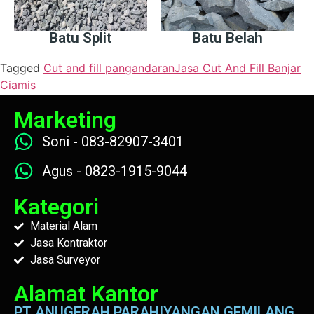
Batu Split
Batu Belah
Tagged
Cut and fill pangandaran
Jasa Cut And Fill Banjar
Ciamis
Marketing
Soni - 083-82907-3401
Agus - 0823-1915-9044
Kategori
Material Alam
Jasa Kontraktor
Jasa Surveyor
Alamat Kantor
PT ANUGERAH PARAHIYANGAN GEMILANG