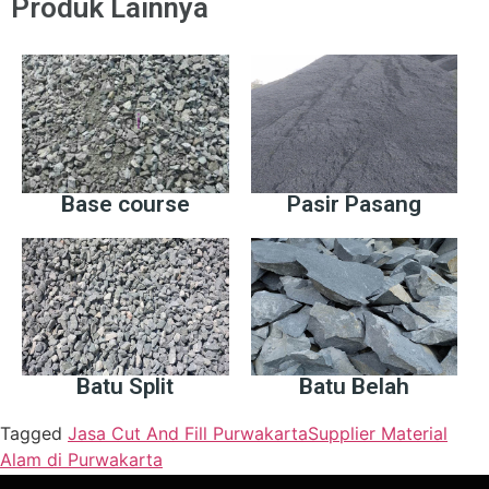
Produk Lainnya
Base course
Pasir Pasang
Batu Split
Batu Belah
Tagged
Jasa Cut And Fill Purwakarta
Supplier Material
Alam di Purwakarta